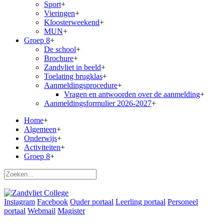
Sport
+
Vieringen
+
Kloosterweekend
+
MUN
+
Groep 8
+
De school
+
Brochure
+
Zandvliet in beeld
+
Toelating brugklas
+
Aanmeldingsprocedure
+
Vragen en antwoorden over de aanmelding
+
Aanmeldingsformulier 2026-2027
+
Home
+
Algemeen
+
Onderwijs
+
Activiteiten
+
Groep 8
+
Instagram
Facebook
Ouder portaal
Leerling portaal
Personeel
portaal
Webmail
Magister