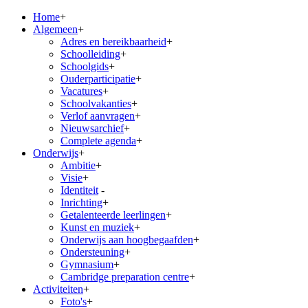
Home
+
Algemeen
+
Adres en bereikbaarheid
+
Schoolleiding
+
Schoolgids
+
Ouderparticipatie
+
Vacatures
+
Schoolvakanties
+
Verlof aanvragen
+
Nieuwsarchief
+
Complete agenda
+
Onderwijs
+
Ambitie
+
Visie
+
Identiteit
-
Inrichting
+
Getalenteerde leerlingen
+
Kunst en muziek
+
Onderwijs aan hoogbegaafden
+
Ondersteuning
+
Gymnasium
+
Cambridge preparation centre
+
Activiteiten
+
Foto's
+