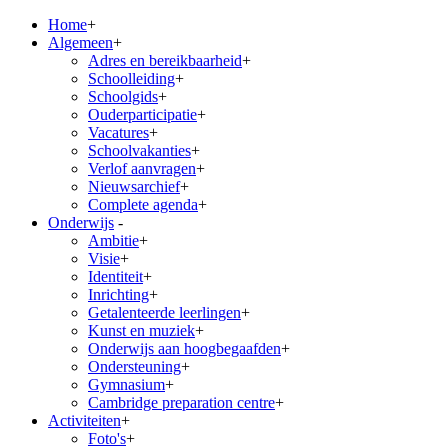
Home
+
Algemeen
+
Adres en bereikbaarheid
+
Schoolleiding
+
Schoolgids
+
Ouderparticipatie
+
Vacatures
+
Schoolvakanties
+
Verlof aanvragen
+
Nieuwsarchief
+
Complete agenda
+
Onderwijs
-
Ambitie
+
Visie
+
Identiteit
+
Inrichting
+
Getalenteerde leerlingen
+
Kunst en muziek
+
Onderwijs aan hoogbegaafden
+
Ondersteuning
+
Gymnasium
+
Cambridge preparation centre
+
Activiteiten
+
Foto's
+