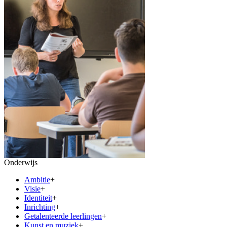
Onderwijs
Ambitie
+
Visie
+
Identiteit
+
Inrichting
+
Getalenteerde leerlingen
+
Kunst en muziek
+