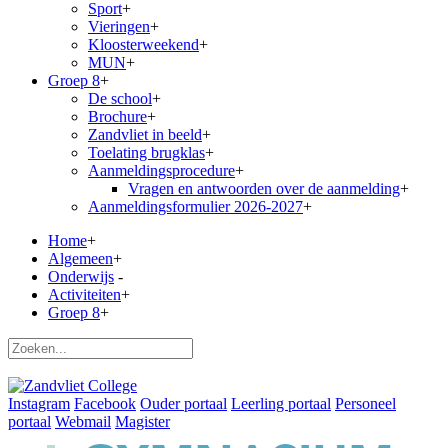
Sport
+
Vieringen
+
Kloosterweekend
+
MUN
+
Groep 8
+
De school
+
Brochure
+
Zandvliet in beeld
+
Toelating brugklas
+
Aanmeldingsprocedure
+
Vragen en antwoorden over de aanmelding
+
Aanmeldingsformulier 2026-2027
+
Home
+
Algemeen
+
Onderwijs
-
Activiteiten
+
Groep 8
+
Instagram
Facebook
Ouder portaal
Leerling portaal
Personeel
portaal
Webmail
Magister