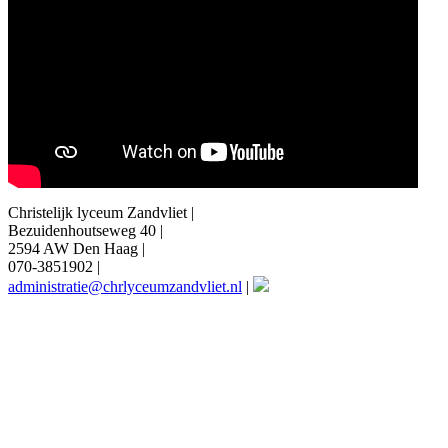
Christelijk lyceum Zandvliet |
Bezuidenhoutseweg 40 |
2594 AW Den Haag |
070-3851902 |
administratie@chrlyceumzandvliet.nl
|