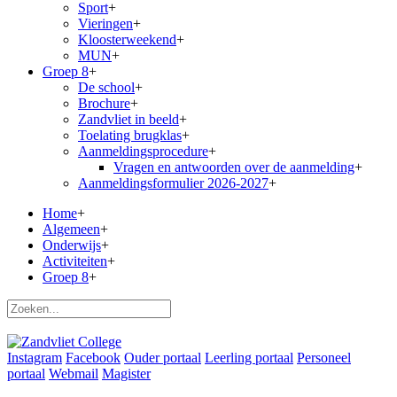
Sport
+
Vieringen
+
Kloosterweekend
+
MUN
+
Groep 8
+
De school
+
Brochure
+
Zandvliet in beeld
+
Toelating brugklas
+
Aanmeldingsprocedure
+
Vragen en antwoorden over de aanmelding
+
Aanmeldingsformulier 2026-2027
+
Home
+
Algemeen
+
Onderwijs
+
Activiteiten
+
Groep 8
+
Instagram
Facebook
Ouder portaal
Leerling portaal
Personeel
portaal
Webmail
Magister