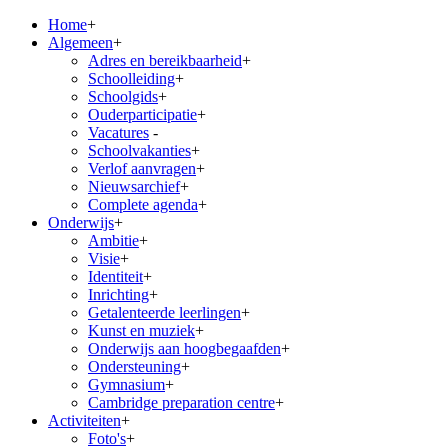
Home
+
Algemeen
+
Adres en bereikbaarheid
+
Schoolleiding
+
Schoolgids
+
Ouderparticipatie
+
Vacatures
-
Schoolvakanties
+
Verlof aanvragen
+
Nieuwsarchief
+
Complete agenda
+
Onderwijs
+
Ambitie
+
Visie
+
Identiteit
+
Inrichting
+
Getalenteerde leerlingen
+
Kunst en muziek
+
Onderwijs aan hoogbegaafden
+
Ondersteuning
+
Gymnasium
+
Cambridge preparation centre
+
Activiteiten
+
Foto's
+